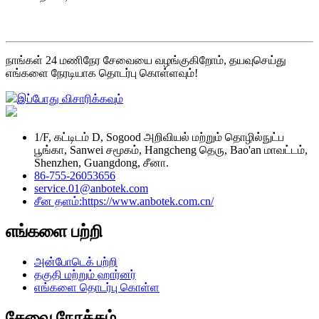
நாங்கள் 24 மணிநேர சேவையை வழங்குகிறோம், தயவுசெய்து
எங்களை நேரடியாக தொடர்பு கொள்ளவும்!
இப்போது விசாரிக்கவும்
1/F, கட்டிடம் D, Sogood அறிவியல் மற்றும் தொழில்நுட்ப
பூங்கா, Sanwei சமூகம், Hangcheng தெரு, Bao'an மாவட்டம்,
Shenzhen, Guangdong, சீனா.
86-755-26053656
service.01@anbotek.com
சீன தளம்:https://www.anbotek.com.cn/
எங்களை பற்றி
அன்போடெக் பற்றி
தகுதி மற்றும் ஹார்னர்
எங்களை தொடர்பு கொள்ள
சேவை நோக்கம்