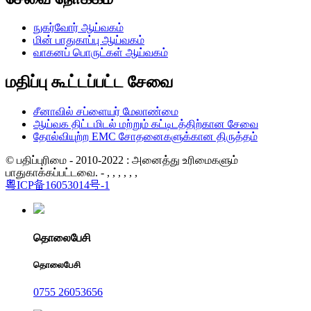
நுகர்வோர் ஆய்வகம்
மின் பாதுகாப்பு ஆய்வகம்
வாகனப் பொருட்கள் ஆய்வகம்
மதிப்பு கூட்டப்பட்ட சேவை
சீனாவில் சப்ளையர் மேலாண்மை
ஆய்வக திட்டமிடல் மற்றும் கட்டிடத்திற்கான சேவை
தோல்வியுற்ற EMC சோதனைகளுக்கான திருத்தம்
© பதிப்புரிமை - 2010-2022 : அனைத்து உரிமைகளும்
பாதுகாக்கப்பட்டவை. - , , , , , ,
粤ICP备16053014号-1
தொலைபேசி
தொலைபேசி
0755 26053656