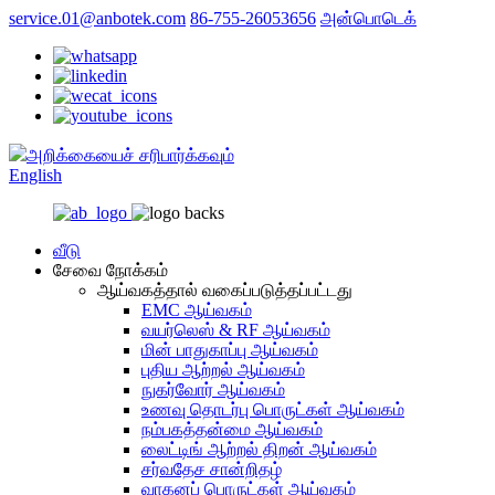
service.01@anbotek.com
86-755-26053656
அன்பொடெக்
அறிக்கையைச் சரிபார்க்கவும்
English
வீடு
சேவை நோக்கம்
ஆய்வகத்தால் வகைப்படுத்தப்பட்டது
EMC ஆய்வகம்
வயர்லெஸ் & RF ஆய்வகம்
மின் பாதுகாப்பு ஆய்வகம்
புதிய ஆற்றல் ஆய்வகம்
நுகர்வோர் ஆய்வகம்
உணவு தொடர்பு பொருட்கள் ஆய்வகம்
நம்பகத்தன்மை ஆய்வகம்
லைட்டிங் ஆற்றல் திறன் ஆய்வகம்
சர்வதேச சான்றிதழ்
வாகனப் பொருட்கள் ஆய்வகம்