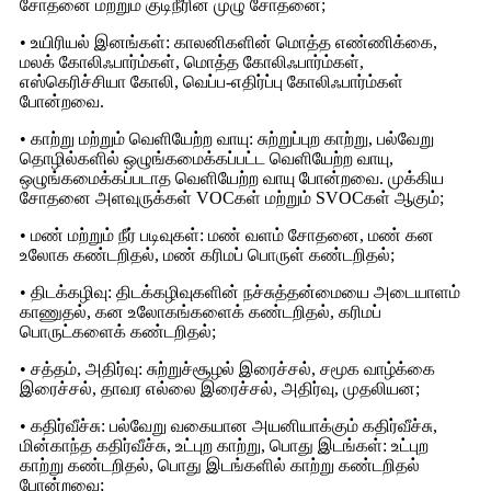
சோதனை மற்றும் குடிநீரின் முழு சோதனை;
• உயிரியல் இனங்கள்: காலனிகளின் மொத்த எண்ணிக்கை,
மலக் கோலிஃபார்ம்கள், மொத்த கோலிஃபார்ம்கள்,
எஸ்கெரிச்சியா கோலி, வெப்ப-எதிர்ப்பு கோலிஃபார்ம்கள்
போன்றவை.
• காற்று மற்றும் வெளியேற்ற வாயு: சுற்றுப்புற காற்று, பல்வேறு
தொழில்களில் ஒழுங்கமைக்கப்பட்ட வெளியேற்ற வாயு,
ஒழுங்கமைக்கப்படாத வெளியேற்ற வாயு போன்றவை. முக்கிய
சோதனை அளவுருக்கள் VOCகள் மற்றும் SVOCகள் ஆகும்;
• மண் மற்றும் நீர் படிவுகள்: மண் வளம் சோதனை, மண் கன
உலோக கண்டறிதல், மண் கரிமப் பொருள் கண்டறிதல்;
• திடக்கழிவு: திடக்கழிவுகளின் நச்சுத்தன்மையை அடையாளம்
காணுதல், கன உலோகங்களைக் கண்டறிதல், கரிமப்
பொருட்களைக் கண்டறிதல்;
• சத்தம், அதிர்வு: சுற்றுச்சூழல் இரைச்சல், சமூக வாழ்க்கை
இரைச்சல், தாவர எல்லை இரைச்சல், அதிர்வு, முதலியன;
• கதிர்வீச்சு: பல்வேறு வகையான அயனியாக்கும் கதிர்வீச்சு,
மின்காந்த கதிர்வீச்சு, உட்புற காற்று, பொது இடங்கள்: உட்புற
காற்று கண்டறிதல், பொது இடங்களில் காற்று கண்டறிதல்
போன்றவை;