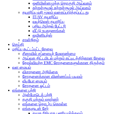
ஒளிமின்னழுத்த தொகுதி ஆய்வகம்
சுற்றுச்சூழல் சுற்றுச்சூழல் ஆய்வகம்
தயாரிப்பு வரி மூலம் வகைப்படுத்தப்பட்டது
IT/AV தயாரிப்பு
வயர்லெஸ் தயாரிப்பு
புதிய ஆற்றல் பேட்டரி
வீட்டு உபகரணங்கள்
லுமினியர்ஸ்
சான்றிதழ்
செய்தி
மதிப்பு கூட்டப்பட்ட சேவை
சீனாவில் சப்ளையர் மேலாண்மை
ஆய்வக திட்டமிடல் மற்றும் கட்டிடத்திற்கான சேவை
தோல்வியுற்ற EMC சோதனைகளுக்கான திருத்தம்
வள மையம்
விசாரணை அறிக்கை
சோதனைக்கான விண்ணப்பப் படிவம்
வீடியோ மையம்
சோதனை ஓட்டம்
எங்களை பற்றி
அன்போடெக் பற்றி
தகுதி மற்றும் ஹார்னர்
எங்களை தொடர்பு கொள்ள
எங்களுடன் சேர்
சமூக ரீதியாக பணியமர்த்தவும்