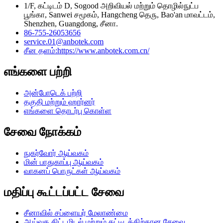
1/F, கட்டிடம் D, Sogood அறிவியல் மற்றும் தொழில்நுட்ப
பூங்கா, Sanwei சமூகம், Hangcheng தெரு, Bao'an மாவட்டம்,
Shenzhen, Guangdong, சீனா.
86-755-26053656
service.01@anbotek.com
சீன தளம்:https://www.anbotek.com.cn/
எங்களை பற்றி
அன்போடெக் பற்றி
தகுதி மற்றும் ஹார்னர்
எங்களை தொடர்பு கொள்ள
சேவை நோக்கம்
நுகர்வோர் ஆய்வகம்
மின் பாதுகாப்பு ஆய்வகம்
வாகனப் பொருட்கள் ஆய்வகம்
மதிப்பு கூட்டப்பட்ட சேவை
சீனாவில் சப்ளையர் மேலாண்மை
ஆய்வக திட்டமிடல் மற்றும் கட்டிடத்திற்கான சேவை