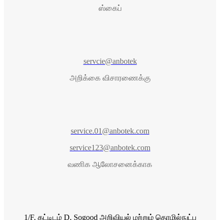
ஸ்கைப்
servcie@anbotek
அறிக்கை விசாரணைக்கு
service.01@anbotek.com
service123@anbotek.com
வணிக ஆலோசனைக்காக
1/F, கட்டிடம் D, Sogood அறிவியல் மற்றும் தொழில்நுட்ப