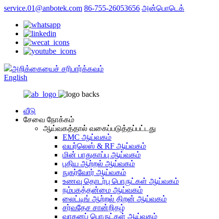
service.01@anbotek.com
86-755-26053656
அன்பொடெக்
அறிக்கையைச் சரிபார்க்கவும்
English
வீடு
சேவை நோக்கம்
ஆய்வகத்தால் வகைப்படுத்தப்பட்டது
EMC ஆய்வகம்
வயர்லெஸ் & RF ஆய்வகம்
மின் பாதுகாப்பு ஆய்வகம்
புதிய ஆற்றல் ஆய்வகம்
நுகர்வோர் ஆய்வகம்
உணவு தொடர்பு பொருட்கள் ஆய்வகம்
நம்பகத்தன்மை ஆய்வகம்
லைட்டிங் ஆற்றல் திறன் ஆய்வகம்
சர்வதேச சான்றிதழ்
வாகனப் பொருட்கள் ஆய்வகம்