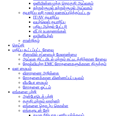
ஒளிமின்னழுத்த தொகுதி ஆய்வகம்
சுற்றுச்சூழல் சுற்றுச்சூழல் ஆய்வகம்
தயாரிப்பு வரி மூலம் வகைப்படுத்தப்பட்டது
IT/AV தயாரிப்பு
வயர்லெஸ் தயாரிப்பு
புதிய ஆற்றல் பேட்டரி
வீட்டு உபகரணங்கள்
லுமினியர்ஸ்
சான்றிதழ்
செய்தி
மதிப்பு கூட்டப்பட்ட சேவை
சீனாவில் சப்ளையர் மேலாண்மை
ஆய்வக திட்டமிடல் மற்றும் கட்டிடத்திற்கான சேவை
தோல்வியுற்ற EMC சோதனைகளுக்கான திருத்தம்
வள மையம்
விசாரணை அறிக்கை
சோதனைக்கான விண்ணப்பப் படிவம்
வீடியோ மையம்
சோதனை ஓட்டம்
எங்களை பற்றி
அன்போடெக் பற்றி
தகுதி மற்றும் ஹார்னர்
எங்களை தொடர்பு கொள்ள
எங்களுடன் சேர்
சமூக ரீதியாக பணியமர்த்தவும்