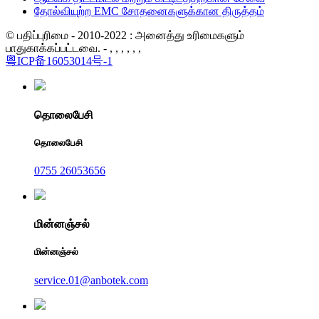
தோல்வியுற்ற EMC சோதனைகளுக்கான திருத்தம்
© பதிப்புரிமை - 2010-2022 : அனைத்து உரிமைகளும்
பாதுகாக்கப்பட்டவை. - , , , , , ,
粤ICP备16053014号-1
தொலைபேசி
தொலைபேசி
0755 26053656
மின்னஞ்சல்
மின்னஞ்சல்
service.01@anbotek.com