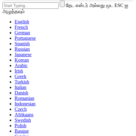
தேட என்டர் அல்லது மூட ESC ஐ
அழுத்தவும்
English
French
German
Portuguese
Spanish
Russian
Japanese
Korean
Arabic
Irish
Greek
Turkish
Italian
Danish
Romanian
Indonesian
Czech
Afrikaans
Swedish
Polish
Basque