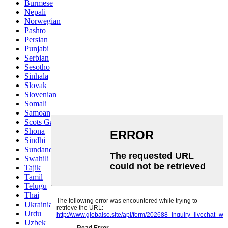
Burmese
Nepali
Norwegian
Pashto
Persian
Punjabi
Serbian
Sesotho
Sinhala
Slovak
Slovenian
Somali
Samoan
Scots Gaelic
Shona
Sindhi
Sundanese
Swahili
Tajik
Tamil
Telugu
Thai
Ukrainian
Urdu
Uzbek