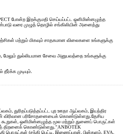
SPECT போன்ற இறக்குமதி செய்யப்பட்ட ஒளிமின்னழுத்த
யன்பாடு வரை முழுத் தொழில் சங்கிலியின் அனைத்து
ழற்சிகள் மற்றும் மிகவும் சாதகமான விலைகளை உங்களுக்கு
ும், மேலும் துல்லியமான சேவை அனுபவத்தை உங்களுக்கு
ர்க்க முடியும்.
ம், துரிதப்படுத்தப்பட்ட புற ஊதா ஆய்வகம், இயந்திர
ற்றின் விரிவான பரிசோதனையைக் கொண்டுள்ளது.தேசிய
்த கூறுகள், ஒளிமின்னழுத்த மூல மற்றும் துணைப் பொருட்கள்
சோதனைத் திறனைக் கொண்டுள்ளது."ANBOTEK
 பொருட்கள் (சந்தி பெட்டி, இணைப்பான், பின்தளம், EVA,