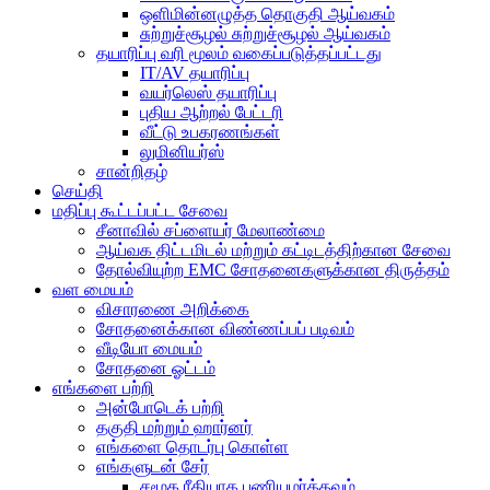
ஒளிமின்னழுத்த தொகுதி ஆய்வகம்
சுற்றுச்சூழல் சுற்றுச்சூழல் ஆய்வகம்
தயாரிப்பு வரி மூலம் வகைப்படுத்தப்பட்டது
IT/AV தயாரிப்பு
வயர்லெஸ் தயாரிப்பு
புதிய ஆற்றல் பேட்டரி
வீட்டு உபகரணங்கள்
லுமினியர்ஸ்
சான்றிதழ்
செய்தி
மதிப்பு கூட்டப்பட்ட சேவை
சீனாவில் சப்ளையர் மேலாண்மை
ஆய்வக திட்டமிடல் மற்றும் கட்டிடத்திற்கான சேவை
தோல்வியுற்ற EMC சோதனைகளுக்கான திருத்தம்
வள மையம்
விசாரணை அறிக்கை
சோதனைக்கான விண்ணப்பப் படிவம்
வீடியோ மையம்
சோதனை ஓட்டம்
எங்களை பற்றி
அன்போடெக் பற்றி
தகுதி மற்றும் ஹார்னர்
எங்களை தொடர்பு கொள்ள
எங்களுடன் சேர்
சமூக ரீதியாக பணியமர்த்தவும்