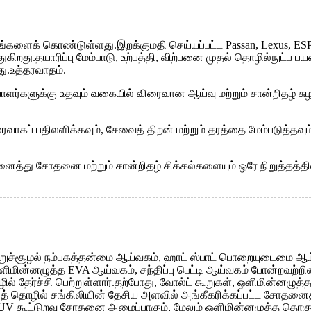
ணங்களைக் கொண்டுள்ளது.இறக்குமதி செய்யப்பட்ட Passan, Lexus, E
து.தயாரிப்பு மேம்பாடு, உற்பத்தி, விற்பனை முதல் தொழில்நுட்ப ப
ு.உத்தரவாதம்.
ளர்களுக்கு உதவும் வகையில் விரைவான ஆய்வு மற்றும் சான்றிதழ் சு
ாகப் பதிலளிக்கவும், சேவைத் திறன் மற்றும் தரத்தை மேம்படுத்தவ
ு சோதனை மற்றும் சான்றிதழ் சிக்கல்களையும் ஒரே நிறுத்தத்தில் தீ
றுச்சூழல் நம்பகத்தன்மை ஆய்வகம், ஹாட் ஸ்பாட் பொறையுடைமை ஆய்வக
ஒளிமின்னழுத்த EVA ஆய்வகம், சந்திப்பு பெட்டி ஆய்வகம் போன்றவ
் தேர்ச்சி பெற்றுள்ளார்.தற்போது, ​​வோல்ட் கூறுகள், ஒளிமின்னழுத
முழுத் தொழில் சங்கிலியின் தேசிய அளவில் அங்கீகரிக்கப்பட்ட 
UV கூட்டுறவு சோதனை அமைப்பாகும், மேலும் ஒளிமின்னழுத்த தொகுதி