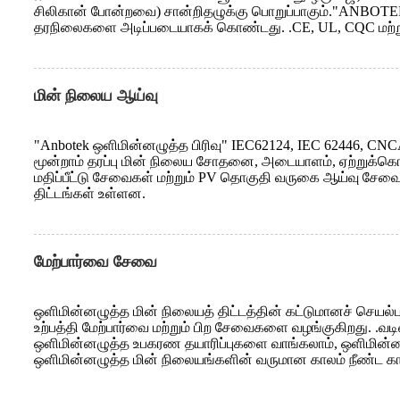
சிலிகான் போன்றவை) சான்றிதழுக்கு பொறுப்பாகும்."ANBOTEK ஒ
தரநிலைகளை அடிப்படையாகக் கொண்டது. .CE, UL, CQC மற்று
மின் நிலைய ஆய்வு
"Anbotek ஒளிமின்னழுத்த பிரிவு" IEC62124, IEC 62446, CN
மூன்றாம் தரப்பு மின் நிலைய சோதனை, அடையாளம், ஏற்றுக்க
மதிப்பீட்டு சேவைகள் மற்றும் PV தொகுதி வருகை ஆய்வு சேவ
திட்டங்கள் உள்ளன.
மேற்பார்வை சேவை
ஒளிமின்னழுத்த மின் நிலையத் திட்டத்தின் கட்டுமானச் செயல்
உற்பத்தி மேற்பார்வை மற்றும் பிற சேவைகளை வழங்குகிறது. .வ
ஒளிமின்னழுத்த உபகரண தயாரிப்புகளை வாங்கலாம், ஒளிமின்னழ
ஒளிமின்னழுத்த மின் நிலையங்களின் வருமான காலம் நீண்ட கா