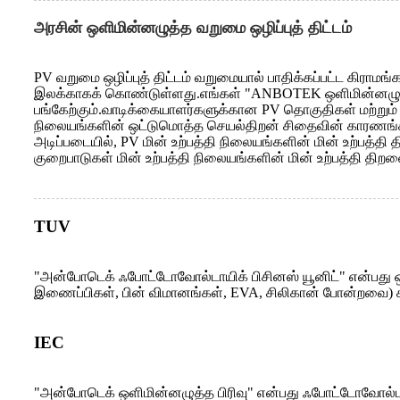
அரசின் ஒளிமின்னழுத்த வறுமை ஒழிப்புத் திட்டம்
PV வறுமை ஒழிப்புத் திட்டம் வறுமையால் பாதிக்கப்பட்ட கிராமங்
இலக்காகக் கொண்டுள்ளது.எங்கள் "ANBOTEK ஒளிமின்னழுத்த
பங்கேற்கும்.வாடிக்கையாளர்களுக்கான PV தொகுதிகள் மற்றும் 
நிலையங்களின் ஒட்டுமொத்த செயல்திறன் சிதைவின் காரணங்கள் ம
அடிப்படையில், PV மின் உற்பத்தி நிலையங்களின் மின் உற்பத்தி த
குறைபாடுகள் மின் உற்பத்தி நிலையங்களின் மின் உற்பத்தி தி
TUV
"அன்போடெக் ஃபோட்டோவோல்டாயிக் பிசினஸ் யூனிட்" என்பது ஒ
இணைப்பிகள், பின் விமானங்கள், EVA, சிலிகான் போன்றவை) சா
IEC
"அன்போடெக் ஒளிமின்னழுத்த பிரிவு" என்பது ஃபோட்டோவோல்டா