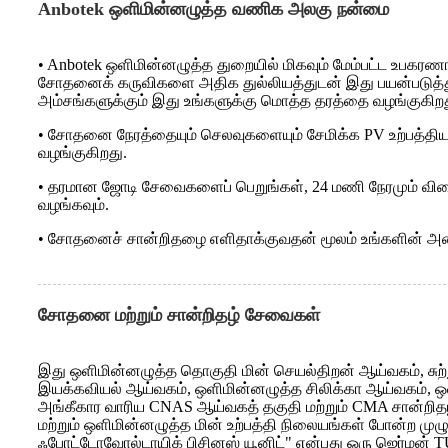
Anbotek ஒளிமின்னழுத்த வணிக அலகு நன்மை
• Anbotek ஒளிமின்னழுத்த துறையில் மிகவும் மேம்பட்ட உபகர
சோதனைக் கருவிகளை அதிக துல்லியத்துடன் இது பயன்படுத்துகிற
அம்சங்களுக்கும் இது உங்களுக்கு மொத்த தரத்தை வழங்குகிறத
• சோதனை நேரத்தையும் செலவுகளையும் சேமிக்க PV உற்பத்தியா
வழங்குகிறது.
• தரமான ஜோடி சேவைகளைப் பெறுங்கள், 24 மணி நேரமும் விரைவ
வழங்கவும்.
• சோதனைச் சான்றிதழை எளிதாக்குவதன் மூலம் உங்களின் அனைத்த
சோதனை மற்றும் சான்றிதழ் சேவைகள்
இது ஒளிமின்னழுத்த தொகுதி மின் செயல்திறன் ஆய்வகம், சுற்
இயக்கவியல் ஆய்வகம், ஒளிமின்னழுத்த சிலிக்கா ஆய்வகம், 
அங்கீகார வாரிய CNAS ஆய்வகத் தகுதி மற்றும் CMA சான்றிதழில
மற்றும் ஒளிமின்னழுத்த மின் உற்பத்தி நிலையங்கள் போன்ற 
ஃபோட்டோவோல்டாயிக் பிசினஸ் யூனிட்" என்பது ஒரு ஜெர்மன் T