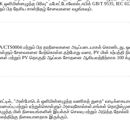
ளிமின்னழுத்த பிரிவு" ஃபோட்டோவோல்டாயிக் GB/T 9535, IEC 61215,
ம் பிற தேசிய சான்றிதழ் சேவைகளை வழங்கவும்.
CA/CTS0004 மற்றும் பிற தரநிலைகளை அடிப்படையாகக் கொண்டது, ஒளிம
ொள்ளும் சேவைகளை மேற்கொள்ள.தற்போது வரை, PV மின் உற்பத்தி ந
ைகள் மற்றும் PV தொகுதி ஆய்வக சோதனை ஆகியவற்றிற்காக 100 க்கும
பாட்டில், "அன்போடெக் ஒளிமின்னழுத்த வணிகத் துறை" வாடிக்கையாளர
டிவமைப்பு மற்றும் ஏற்றுக்கொள்ளும் அளவுகோல்கள்.எங்கள் தொழில்ம
ுத்த மின் நிலையங்களின் இயக்கச் செலவு மற்றும் அடுத்த தோல்வி 
லத்திற்கு நிலையானதாக இருக்கும்.