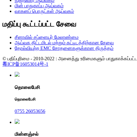
நுகர்வோர் ஆய்வகம்
மின் பாதுகாப்பு ஆய்வகம்
வாகனப் பொருட்கள் ஆய்வகம்
மதிப்பு கூட்டப்பட்ட சேவை
சீனாவில் சப்ளையர் மேலாண்மை
ஆய்வக திட்டமிடல் மற்றும் கட்டிடத்திற்கான சேவை
தோல்வியுற்ற EMC சோதனைகளுக்கான திருத்தம்
© பதிப்புரிமை - 2010-2022 : அனைத்து உரிமைகளும் பாதுகாக்கப்பட்டவை.
粤ICP备16053014号-1
தொலைபேசி
தொலைபேசி
0755 26053656
மின்னஞ்சல்