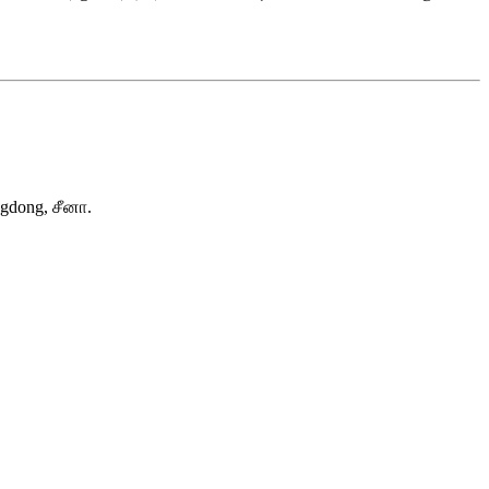
ngdong, சீனா.