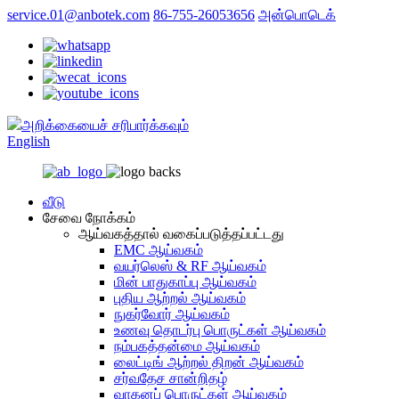
service.01@anbotek.com
86-755-26053656
அன்பொடெக்
அறிக்கையைச் சரிபார்க்கவும்
English
வீடு
சேவை நோக்கம்
ஆய்வகத்தால் வகைப்படுத்தப்பட்டது
EMC ஆய்வகம்
வயர்லெஸ் & RF ஆய்வகம்
மின் பாதுகாப்பு ஆய்வகம்
புதிய ஆற்றல் ஆய்வகம்
நுகர்வோர் ஆய்வகம்
உணவு தொடர்பு பொருட்கள் ஆய்வகம்
நம்பகத்தன்மை ஆய்வகம்
லைட்டிங் ஆற்றல் திறன் ஆய்வகம்
சர்வதேச சான்றிதழ்
வாகனப் பொருட்கள் ஆய்வகம்