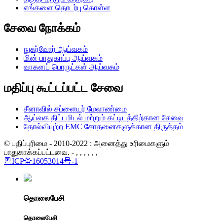
எங்களை தொடர்பு கொள்ள
சேவை நோக்கம்
நுகர்வோர் ஆய்வகம்
மின் பாதுகாப்பு ஆய்வகம்
வாகனப் பொருட்கள் ஆய்வகம்
மதிப்பு கூட்டப்பட்ட சேவை
சீனாவில் சப்ளையர் மேலாண்மை
ஆய்வக திட்டமிடல் மற்றும் கட்டிடத்திற்கான சேவை
தோல்வியுற்ற EMC சோதனைகளுக்கான திருத்தம்
© பதிப்புரிமை - 2010-2022 : அனைத்து உரிமைகளும்
பாதுகாக்கப்பட்டவை. - , , , , , ,
粤ICP备16053014号-1
தொலைபேசி
தொலைபேசி