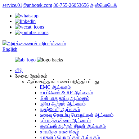
service.01@anbotek.com
86-755-26053656
அன்பொடெக்
அறிக்கையைச் சரிபார்க்கவும்
English
வீடு
சேவை நோக்கம்
ஆய்வகத்தால் வகைப்படுத்தப்பட்டது
EMC ஆய்வகம்
வயர்லெஸ் & RF ஆய்வகம்
மின் பாதுகாப்பு ஆய்வகம்
புதிய ஆற்றல் ஆய்வகம்
நுகர்வோர் ஆய்வகம்
உணவு தொடர்பு பொருட்கள் ஆய்வகம்
நம்பகத்தன்மை ஆய்வகம்
லைட்டிங் ஆற்றல் திறன் ஆய்வகம்
சர்வதேச சான்றிதழ்
வாகனப் பொருட்கள் ஆய்வகம்