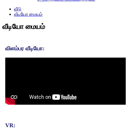
வீடு
வீடியோ மையம்
வீடியோ மையம்
விளம்பர வீடியோ:
VR: