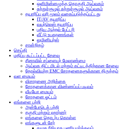
ஒளிமின்னழுத்த தொகுதி ஆய்வகம்
சுற்றுச்சூழல் சுற்றுச்சூழல் ஆய்வகம்
தயாரிப்பு வரி மூலம் வகைப்படுத்தப்பட்டது
IT/AV தயாரிப்பு
வயர்லெஸ் தயாரிப்பு
புதிய ஆற்றல் பேட்டரி
வீட்டு உபகரணங்கள்
லுமினியர்ஸ்
சான்றிதழ்
செய்தி
மதிப்பு கூட்டப்பட்ட சேவை
சீனாவில் சப்ளையர் மேலாண்மை
ஆய்வக திட்டமிடல் மற்றும் கட்டிடத்திற்கான சேவை
தோல்வியுற்ற EMC சோதனைகளுக்கான திருத்தம்
வள மையம்
விசாரணை அறிக்கை
சோதனைக்கான விண்ணப்பப் படிவம்
வீடியோ மையம்
சோதனை ஓட்டம்
எங்களை பற்றி
அன்போடெக் பற்றி
தகுதி மற்றும் ஹார்னர்
எங்களை தொடர்பு கொள்ள
எங்களுடன் சேர்
சமூக ரீதியாக பணியமர்த்தவும்