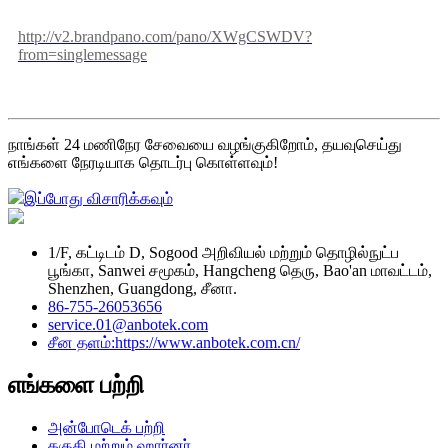
http://v2.brandpano.com/pano/XWgCSWDV?
from=singlemessage
நாங்கள் 24 மணிநேர சேவையை வழங்குகிறோம், தயவுசெய்து
எங்களை நேரடியாக தொடர்பு கொள்ளவும்!
இப்போது விசாரிக்கவும்
1/F, கட்டிடம் D, Sogood அறிவியல் மற்றும் தொழில்நுட்ப
பூங்கா, Sanwei சமூகம், Hangcheng தெரு, Bao'an மாவட்டம்,
Shenzhen, Guangdong, சீனா.
86-755-26053656
service.01@anbotek.com
சீன தளம்:https://www.anbotek.com.cn/
எங்களை பற்றி
அன்போடெக் பற்றி
தகுதி மற்றும் ஹார்னர்