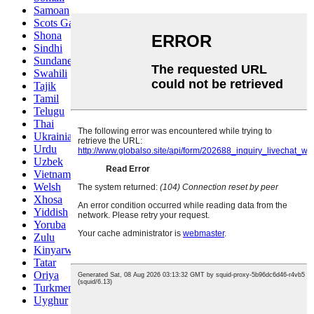
Samoan
Scots Gaelic
Shona
Sindhi
Sundanese
Swahili
Tajik
Tamil
Telugu
Thai
Ukrainian
Urdu
Uzbek
Vietnamese
Welsh
Xhosa
Yiddish
Yoruba
Zulu
Kinyarwanda
Tatar
Oriya
Turkmen
Uyghur