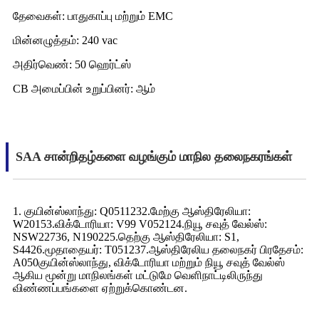
தேவைகள்: பாதுகாப்பு மற்றும் EMC
மின்னழுத்தம்: 240 vac
அதிர்வெண்: 50 ஹெர்ட்ஸ்
CB அமைப்பின் உறுப்பினர்: ஆம்
SAA சான்றிதழ்களை வழங்கும் மாநில தலைநகரங்கள்
1. குயின்ஸ்லாந்து: Q0511232.மேற்கு ஆஸ்திரேலியா:
W20153.விக்டோரியா: V99 V052124.நியூ சவுத் வேல்ஸ்:
NSW22736, N190225.தெற்கு ஆஸ்திரேலியா: S1,
S4426.மூதாதையர்: T051237.ஆஸ்திரேலிய தலைநகர் பிரதேசம்:
A050குயின்ஸ்லாந்து, விக்டோரியா மற்றும் நியூ சவுத் வேல்ஸ்
ஆகிய மூன்று மாநிலங்கள் மட்டுமே வெளிநாட்டிலிருந்து
விண்ணப்பங்களை ஏற்றுக்கொண்டன.