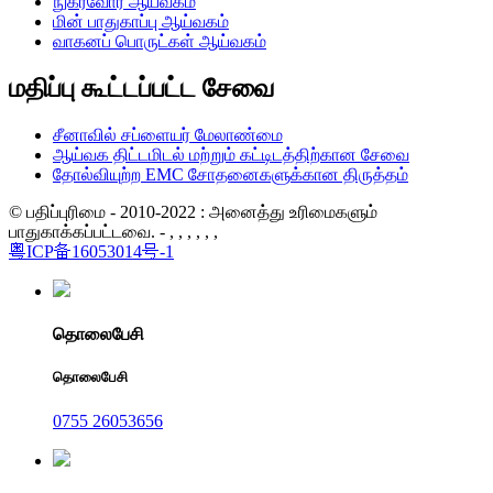
நுகர்வோர் ஆய்வகம்
மின் பாதுகாப்பு ஆய்வகம்
வாகனப் பொருட்கள் ஆய்வகம்
மதிப்பு கூட்டப்பட்ட சேவை
சீனாவில் சப்ளையர் மேலாண்மை
ஆய்வக திட்டமிடல் மற்றும் கட்டிடத்திற்கான சேவை
தோல்வியுற்ற EMC சோதனைகளுக்கான திருத்தம்
© பதிப்புரிமை - 2010-2022 : அனைத்து உரிமைகளும்
பாதுகாக்கப்பட்டவை. - , , , , , ,
粤ICP备16053014号-1
தொலைபேசி
தொலைபேசி
0755 26053656