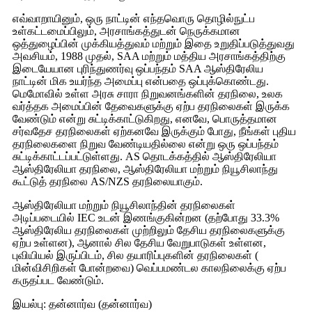
எவ்வாறாயினும், ஒரு நாட்டின் எந்தவொரு தொழில்நுட்ப
உள்கட்டமைப்பிலும், அரசாங்கத்துடன் நெருக்கமான
ஒத்துழைப்பின் முக்கியத்துவம் மற்றும் இதை உறுதிப்படுத்துவது
அவசியம், 1988 முதல், SAA மற்றும் மத்திய அரசாங்கத்திற்கு
இடையேயான புரிந்துணர்வு ஒப்பந்தம் SAA ஆஸ்திரேலிய
நாட்டின் மிக உயர்ந்த அமைப்பு என்பதை ஒப்புக்கொண்டது.
மெமோவில் உள்ள அரசு சாரா நிறுவனங்களின் தரநிலை, உலக
வர்த்தக அமைப்பின் தேவைகளுக்கு ஏற்ப தரநிலைகள் இருக்க
வேண்டும் என்று சுட்டிக்காட்டுகிறது, எனவே, பொருத்தமான
சர்வதேச தரநிலைகள் ஏற்கனவே இருக்கும் போது, ​​நீங்கள் புதிய
தரநிலைகளை நிறுவ வேண்டியதில்லை என்று ஒரு ஒப்பந்தம்
சுட்டிக்காட்டப்பட்டுள்ளது. AS தொடக்கத்தில் ஆஸ்திரேலியா
ஆஸ்திரேலியா தரநிலை, ஆஸ்திரேலியா மற்றும் நியூசிலாந்து
கூட்டுத் தரநிலை AS/NZS தரநிலையாகும்.
ஆஸ்திரேலியா மற்றும் நியூசிலாந்தின் தரநிலைகள்
அடிப்படையில் IEC உடன் இணங்குகின்றன (தற்போது 33.3%
ஆஸ்திரேலிய தரநிலைகள் முற்றிலும் தேசிய தரநிலைகளுக்கு
ஏற்ப உள்ளன), ஆனால் சில தேசிய வேறுபாடுகள் உள்ளன,
புவியியல் இருப்பிடம், சில தயாரிப்புகளின் தரநிலைகள் (
மின்விசிறிகள் போன்றவை) வெப்பமண்டல காலநிலைக்கு ஏற்ப
கருதப்பட வேண்டும்.
இயல்பு: தன்னார்வ (தன்னார்வ)