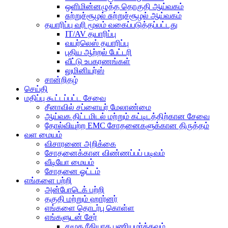
ஒளிமின்னழுத்த தொகுதி ஆய்வகம்
சுற்றுச்சூழல் சுற்றுச்சூழல் ஆய்வகம்
தயாரிப்பு வரி மூலம் வகைப்படுத்தப்பட்டது
IT/AV தயாரிப்பு
வயர்லெஸ் தயாரிப்பு
புதிய ஆற்றல் பேட்டரி
வீட்டு உபகரணங்கள்
லுமினியர்ஸ்
சான்றிதழ்
செய்தி
மதிப்பு கூட்டப்பட்ட சேவை
சீனாவில் சப்ளையர் மேலாண்மை
ஆய்வக திட்டமிடல் மற்றும் கட்டிடத்திற்கான சேவை
தோல்வியுற்ற EMC சோதனைகளுக்கான திருத்தம்
வள மையம்
விசாரணை அறிக்கை
சோதனைக்கான விண்ணப்பப் படிவம்
வீடியோ மையம்
சோதனை ஓட்டம்
எங்களை பற்றி
அன்போடெக் பற்றி
தகுதி மற்றும் ஹார்னர்
எங்களை தொடர்பு கொள்ள
எங்களுடன் சேர்
சமூக ரீதியாக பணியமர்த்தவும்