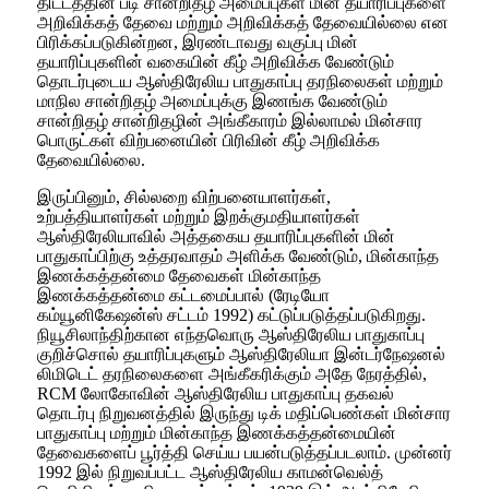
திட்டத்தின் படி சான்றிதழ் அமைப்புகள் மின் தயாரிப்புகளை
அறிவிக்கத் தேவை மற்றும் அறிவிக்கத் தேவையில்லை என
பிரிக்கப்படுகின்றன, இரண்டாவது வகுப்பு மின்
தயாரிப்புகளின் வகையின் கீழ் அறிவிக்க வேண்டும்
தொடர்புடைய ஆஸ்திரேலிய பாதுகாப்பு தரநிலைகள் மற்றும்
மாநில சான்றிதழ் அமைப்புக்கு இணங்க வேண்டும்
சான்றிதழ் சான்றிதழின் அங்கீகாரம் இல்லாமல் மின்சார
பொருட்கள் விற்பனையின் பிரிவின் கீழ் அறிவிக்க
தேவையில்லை.
இருப்பினும், சில்லறை விற்பனையாளர்கள்,
உற்பத்தியாளர்கள் மற்றும் இறக்குமதியாளர்கள்
ஆஸ்திரேலியாவில் அத்தகைய தயாரிப்புகளின் மின்
பாதுகாப்பிற்கு உத்தரவாதம் அளிக்க வேண்டும், மின்காந்த
இணக்கத்தன்மை தேவைகள் மின்காந்த
இணக்கத்தன்மை கட்டமைப்பால் (ரேடியோ
கம்யூனிகேஷன்ஸ் சட்டம் 1992) கட்டுப்படுத்தப்படுகிறது.
நியூசிலாந்திற்கான எந்தவொரு ஆஸ்திரேலிய பாதுகாப்பு
குறிச்சொல் தயாரிப்புகளும் ஆஸ்திரேலியா இன்டர்நேஷனல்
லிமிடெட் தரநிலைகளை அங்கீகரிக்கும் அதே நேரத்தில்,
RCM லோகோவின் ஆஸ்திரேலிய பாதுகாப்பு தகவல்
தொடர்பு நிறுவனத்தில் இருந்து டிக் மதிப்பெண்கள் மின்சார
பாதுகாப்பு மற்றும் மின்காந்த இணக்கத்தன்மையின்
தேவைகளைப் பூர்த்தி செய்ய பயன்படுத்தப்படலாம். முன்னர்
1992 இல் நிறுவப்பட்ட ஆஸ்திரேலிய காமன்வெல்த்