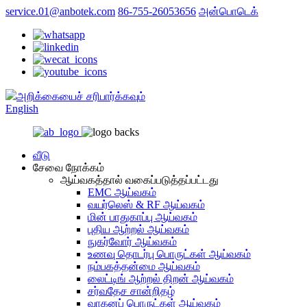
service.01@anbotek.com
86-755-26053656
அன்பொடெக்
அறிக்கையைச் சரிபார்க்கவும்
English
வீடு
சேவை நோக்கம்
ஆய்வகத்தால் வகைப்படுத்தப்பட்டது
EMC ஆய்வகம்
வயர்லெஸ் & RF ஆய்வகம்
மின் பாதுகாப்பு ஆய்வகம்
புதிய ஆற்றல் ஆய்வகம்
நுகர்வோர் ஆய்வகம்
உணவு தொடர்பு பொருட்கள் ஆய்வகம்
நம்பகத்தன்மை ஆய்வகம்
லைட்டிங் ஆற்றல் திறன் ஆய்வகம்
சர்வதேச சான்றிதழ்
வாகனப் பொருட்கள் ஆய்வகம்