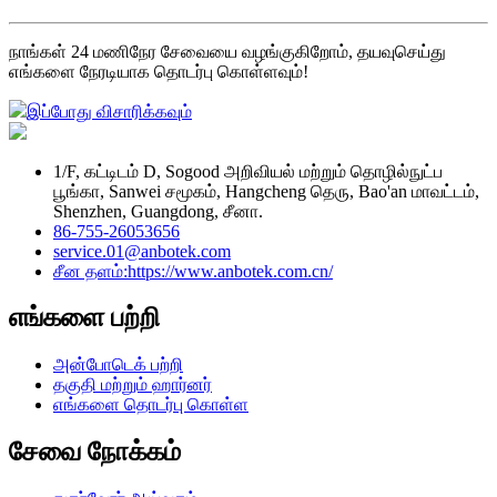
நாங்கள் 24 மணிநேர சேவையை வழங்குகிறோம், தயவுசெய்து
எங்களை நேரடியாக தொடர்பு கொள்ளவும்!
இப்போது விசாரிக்கவும்
1/F, கட்டிடம் D, Sogood அறிவியல் மற்றும் தொழில்நுட்ப
பூங்கா, Sanwei சமூகம், Hangcheng தெரு, Bao'an மாவட்டம்,
Shenzhen, Guangdong, சீனா.
86-755-26053656
service.01@anbotek.com
சீன தளம்:https://www.anbotek.com.cn/
எங்களை பற்றி
அன்போடெக் பற்றி
தகுதி மற்றும் ஹார்னர்
எங்களை தொடர்பு கொள்ள
சேவை நோக்கம்